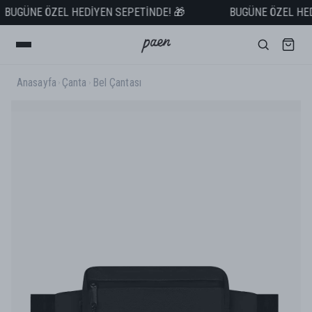
BUGÜNE ÖZEL HEDİYEN SEPETİNDE! 🎁
BUGÜNE ÖZEL HEDİ
SEPETTE NET %50 İNDİRİM! 🚨
1.999 TL ve ÜZERİ ÜCRETSİZ KARGO! 📦
Anasayfa
Çanta
Bel Çantası
2.500 TL ve ÜZERİ VADE FARKSIZ TAKSİT! 💳