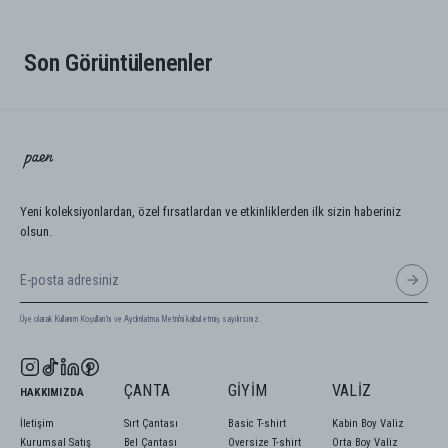
Son Görüntülenenler
Yeni koleksiyonlardan, özel fırsatlardan ve etkinliklerden ilk sizin haberiniz
olsun.
Üye olarak Kullanım Koşulları'nı ve Aydınlatma Metni'ni kabul etmiş sayılırsınız.
ÇANTA
GIYIM
VALIZ
HAKKIMIZDA
İletişim
Sırt Çantası
Basic T-shirt
Kabin Boy Valiz
Kurumsal Satış
Bel Çantası
Oversize T-shirt
Orta Boy Valiz