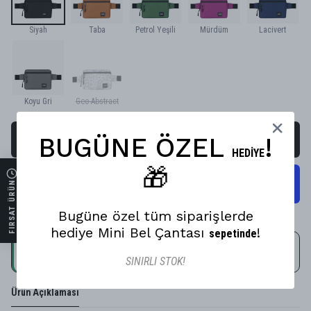
Siyah
Taba
Petrol Yeşili
Mürdüm
Lacivert
Koyu Gri
Geo Abstract
BUGÜNE ÖZEL
!
SEPETE EKLE
HEDİYE
🎁
FIRSAT ÜRÜN
Bugüne özel tüm siparişlerde
hediye Mini Bel Çantası
!
sepetinde
13 saat 17 dakika içinde sipariş ver, ürünün bugün kargoda!
SINIRLI STOK!
Ürün Açıklaması