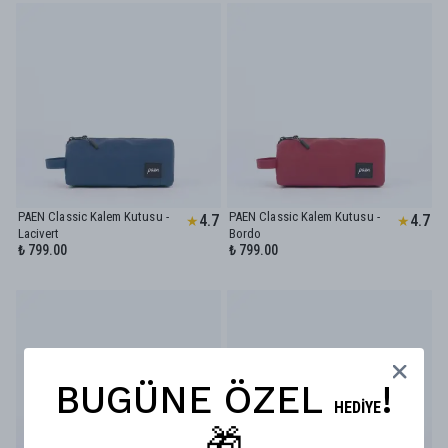
PAEN Classic Kalem Kutusu -
PAEN Classic Kalem Kutusu -
4.7
4.7
★
★
Lacivert
Bordo
₺ 799.00
₺ 799.00
BUGÜNE ÖZEL
!
HEDİYE
🎁