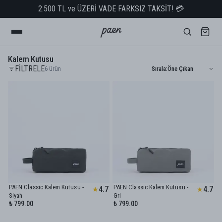
2.500 TL ve ÜZERİ VADE FARKSIZ TAKSİT! 💳
Kalem Kutusu
FİLTRELE
6
ürün
Sırala
:
PAEN Classic Kalem Kutusu -
PAEN Classic Kalem Kutusu -
4.7
4.7
★
★
Siyah
Gri
₺ 799.00
₺ 799.00