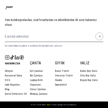
Yeni koleksiyonlardan, özel fırsatlardan ve etkinliklerden ilk sizin haberiniz
olsun.
Üye olarak Kullanım Koşulları'nı ve Aydınlatma Metni'ni kabul etmiş sayılırsınız.
ÇANTA
GIYIM
VALIZ
HAKKIMIZDA
İletişim
Sırt Çantası
Basic T-shirt
Kabin Boy Valiz
Kurumsal Satış
Bel Çantası
Oversize T-shirt
Orta Boy Valiz
S.S.S.
Laptop Kılıfı
Hoodie
Büyük Boy Valiz
İade Koşulları
Organizer
Sweatshirt
Blog
Omuz Çantası
İçerik Üreticimiz Ol!
Makyaj Çantası
© 2011-2026 PAEN -
ikas
E-Ticaret Altyapısı ile Hazırlanmıştır.