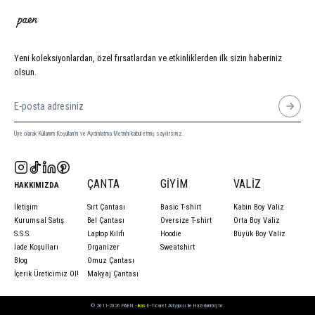
Yeni koleksiyonlardan, özel fırsatlardan ve etkinliklerden ilk sizin haberiniz
olsun.
Üye olarak Kullanım Koşulları'nı ve Aydınlatma Metni'ni kabul etmiş sayılırsınız.
ÇANTA
GIYIM
VALIZ
HAKKIMIZDA
İletişim
Sırt Çantası
Basic T-shirt
Kabin Boy Valiz
Kurumsal Satış
Bel Çantası
Oversize T-shirt
Orta Boy Valiz
S.S.S.
Laptop Kılıfı
Hoodie
Büyük Boy Valiz
İade Koşulları
Organizer
Sweatshirt
Blog
Omuz Çantası
İçerik Üreticimiz Ol!
Makyaj Çantası
© 2011-2026 PAEN -
ikas
E-Ticaret Altyapısı ile Hazırlanmıştır.