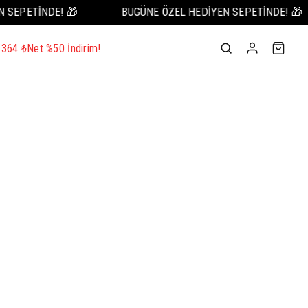
SEPETİNDE! 🎁
BUGÜNE ÖZEL HEDİYEN SEPETİNDE! 🎁
- 364 ₺
Net %50 İndirim!