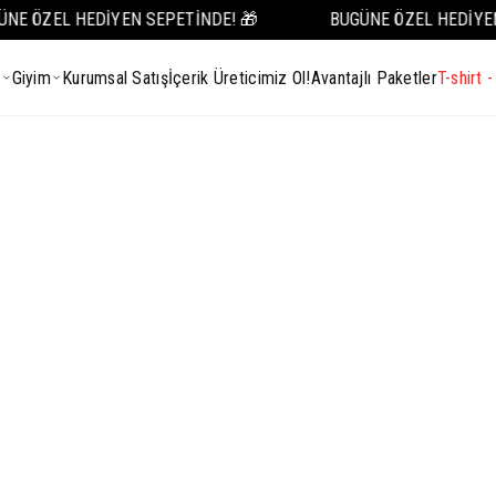
E ÖZEL HEDİYEN SEPETİNDE! 🎁
BUGÜNE ÖZEL HEDİYEN 
SEPETTE NET %50 İNDİRİM! 🚨
z
Giyim
Kurumsal Satış
İçerik Üreticimiz Ol!
Avantajlı Paketler
T-shirt 
1.999 TL ve ÜZERİ ÜCRETSİZ KARGO! 📦
2.500 TL ve ÜZERİ VADE FARKSIZ TAKSİT! 💳