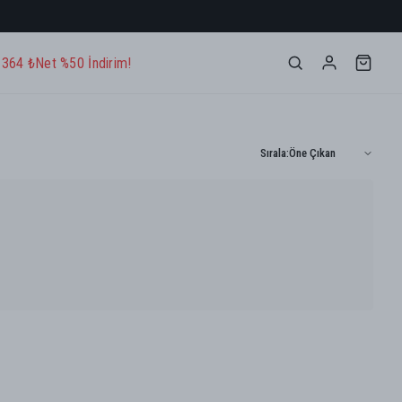
- 364 ₺
Net %50 İndirim!
Sırala
: