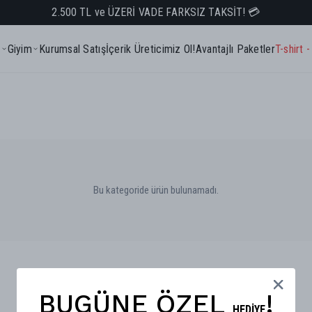
2.500 TL ve ÜZERİ VADE FARKSIZ TAKSİT! 💳
z
Giyim
Kurumsal Satış
İçerik Üreticimiz Ol!
Avantajlı Paketler
T-shirt 
Bu kategoride ürün bulunamadı.
BUGÜNE ÖZEL
!
HEDİYE