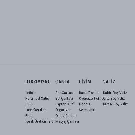
ÇANTA
GIYIM
VALIZ
HAKKIMIZDA
İletişim
Sırt Çantası
Basic T-shirt
Kabin Boy Valiz
Kurumsal Satış
Bel Çantası
Oversize T-shirt
Orta Boy Valiz
S.S.S.
Laptop Kılıfı
Hoodie
Büyük Boy Valiz
İade Koşulları
Organizer
Sweatshirt
Blog
Omuz Çantası
İçerik Üreticimiz Ol!
Makyaj Çantası