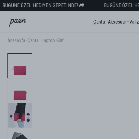
GÜNE ÖZEL HEDİYEN SEPETİNDE! 🎁
BUGÜNE ÖZEL HEDİY
Çanta
Aksesuar
Vali
Anasayfa
Çanta
Laptop Kılıfı