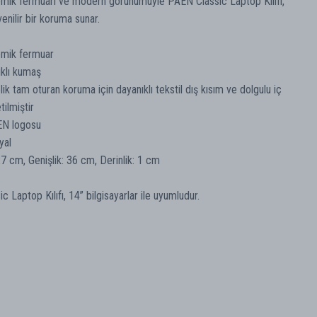
emik fermuarı ve modern görünümüyle PAEN Classic Laptop Kılıfı,
enilir bir koruma sunar.
emik fermuar
klı kumaş
ik tam oturan koruma için dayanıklı tekstil dış kısım ve dolgulu iç
tilmiştir
EN logosu
yal
27 cm, Genişlik: 36 cm, Derinlik: 1 cm
 Laptop Kılıfı, 14” bilgisayarlar ile uyumludur.