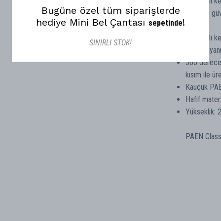
Dayanıklı k
Bugüne özel tüm siparişlerde
basit ve güv
hediye Mini Bel Çantası
!
sepetinde
Dayanıklı k
SINIRLI STOK!
Suya dayanı
360 derecel
kısım ile üre
Kauçuk PA
Hafif mater
Yükseklik: 
PAEN Classic