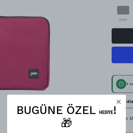
Siyah
9 sa
Ürün Açıkl
BUGÜNE ÖZEL
!
HEDİYE
PAEN bir M
🎁