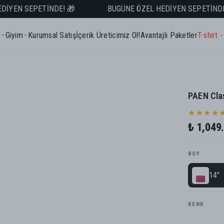
EN SEPETİNDE! 🎁
BUGÜNE ÖZEL HEDİYEN SEPETİNDE! 
SEPETTE NET %50 İNDİRİM! 🚨
z
Giyim
Kurumsal Satış
İçerik Üreticimiz Ol!
Avantajlı Paketler
T-shirt 
1.999 TL ve ÜZERİ ÜCRETSİZ KARGO! 📦
2.500 TL ve ÜZERİ VADE FARKSIZ TAKSİT! 💳
PAEN Clas
★★★★
₺ 1,049
BOY
14"
RENK