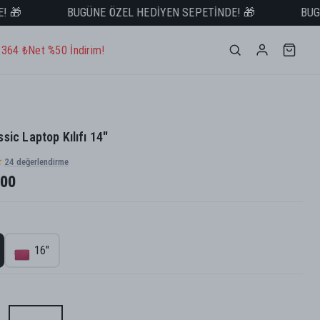

BUGÜNE ÖZEL HEDİYEN SEPETİNDE! 🎁
BUGÜNE
- 364 ₺
Net %50 İndirim!
sic Laptop Kılıfı 14"
★
24
değerlendirme
.00
16"