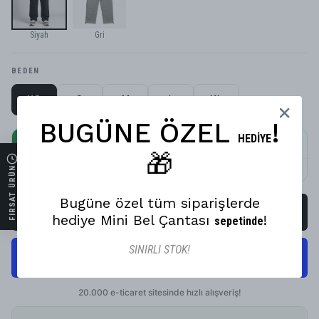
Siyah
Gri
BEDEN
XS
S
M
L
XL
BUGÜNE ÖZEL
!
HEDİYE
15. YIL DÖNÜMÜMÜZE ÖZEL
%
50
İNDİRİM
%50 İNDİRİM!
🎁
₺799,50
FIRSAT ÜRÜN
SEPETTEKI FIYATIN
Bugüne özel tüm siparişlerde
SEPETE EKLE
hediye Mini Bel Çantası
!
sepetinde
SINIRLI STOK!