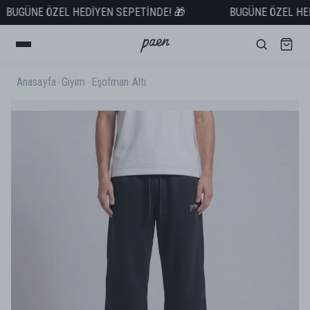
BUGÜNE ÖZEL HEDİYEN SEPETİNDE! 🎁
BUGÜNE ÖZEL HEDİ
SEPETTE NET %50 İNDİRİM! 🚨
1.999 TL ve ÜZERİ ÜCRETSİZ KARGO! 📦
Anasayfa
Giyim
Eşofman Altı
2.500 TL ve ÜZERİ VADE FARKSIZ TAKSİT! 💳