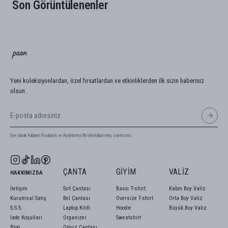
Son Görüntülenenler
Yeni koleksiyonlardan, özel fırsatlardan ve etkinliklerden ilk sizin haberiniz
olsun.
Üye olarak Kullanım Koşulları'nı ve Aydınlatma Metni'ni kabul etmiş sayılırsınız.
ÇANTA
GIYIM
VALIZ
HAKKIMIZDA
İletişim
Sırt Çantası
Basic T-shirt
Kabin Boy Valiz
Kurumsal Satış
Bel Çantası
Oversize T-shirt
Orta Boy Valiz
S.S.S.
Laptop Kılıfı
Hoodie
Büyük Boy Valiz
İade Koşulları
Organizer
Sweatshirt
Blog
Omuz Çantası