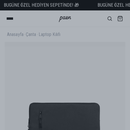
BUGÜNE ÖZEL HEDİYEN SEPETİNDE! 🎁
BUGÜNE ÖZEL HED
SEPETTE NET %50 İNDİRİM! 🚨
1.999 TL ve ÜZERİ ÜCRETSİZ KARGO! 📦
Anasayfa
Çanta
Laptop Kılıfı
2.500 TL ve ÜZERİ VADE FARKSIZ TAKSİT! 💳