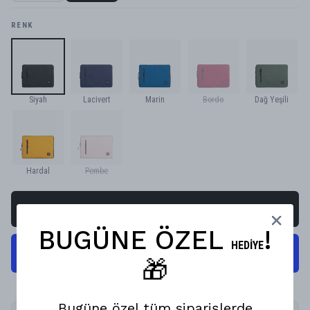
RENK
Siyah
Lacivert
Marin
Bordo
Dağ Yeşili
Hardal
Pembe
SEPETE EKLE
BUGÜNE ÖZEL
!
HEDİYE
🎁
Bugüne özel tüm siparişlerde