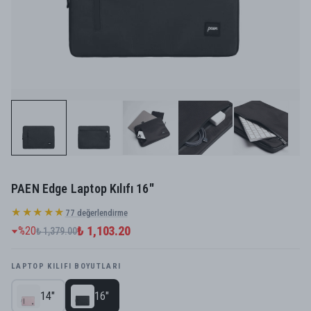
PAEN Edge Laptop Kılıfı 16"
★★★★★
77
değerlendirme
₺ 1,103.20
%
20
₺ 1,379.00
LAPTOP KILIFI BOYUTLARI
14"
16"